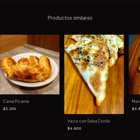
Productos similares
Carne Picante
Mata
$3.200
$4.
Vacio con Salsa Criolla
$4.800