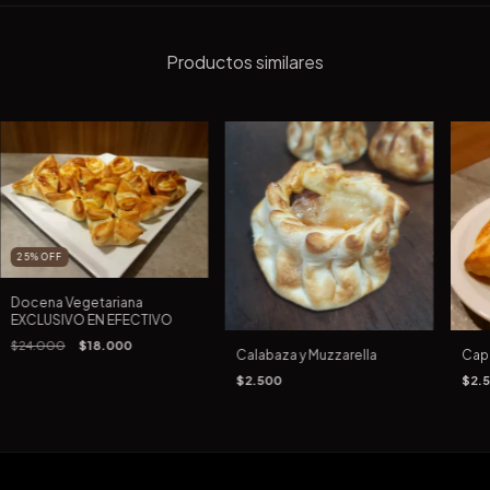
Productos similares
25
%
OFF
Docena Vegetariana
EXCLUSIVO EN EFECTIVO
$24.000
$18.000
Calabaza y Muzzarella
Cap
$2.500
$2.