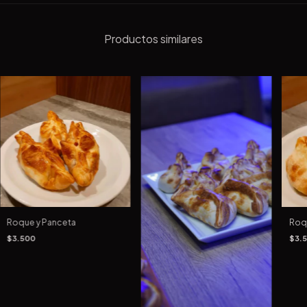
Productos similares
Roque y Panceta
Roqu
$3.500
$3.