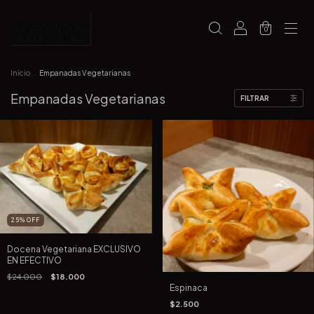
0
Inicio
.
Empanadas Vegetarianas
Empanadas Vegetarianas
FILTRAR
25
%
OFF
Docena Vegetariana EXCLUSIVO
EN EFECTIVO
$24.000
$18.000
Espinaca
$2.500